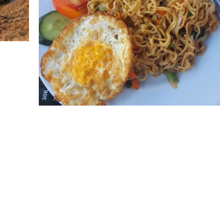
INDONÉSIE
,
Mise à jour :
4 décembre 2024
par
Louis
les
NOTRE RECETTE DU MIE
GORENG
🍜
On vous présente une recette d’un grand
classique de l’Indonésie