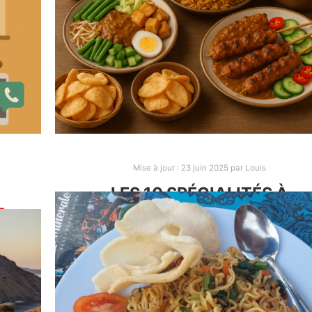
Mise à jour :
23 juin 2025
par
Louis
LES 10 SPÉCIALITÉS À
GOÛTER EN INDONÉSIE
Après plus d’un mois en Indonésie, on a pu
à
découvrir de nombreux plats. Voici ceux qu’il
rer
faut absolument essayer d’après nous !
s.