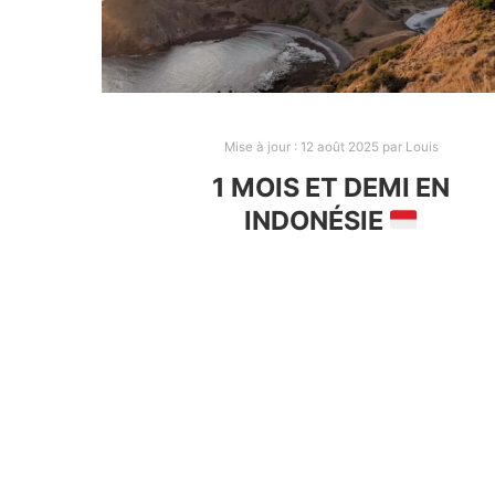
INDONÉSIE
Mise à jour :
12 août 2025
par
Louis
1 MOIS ET DEMI EN
INDONÉSIE
Voici notre itinéraire d’un mois et demi en
Indonésie. Vous trouverez nos logements
transports, restaurants, activités avec tous 
prix !
INDONÉSIE
ITINÉRAIRE