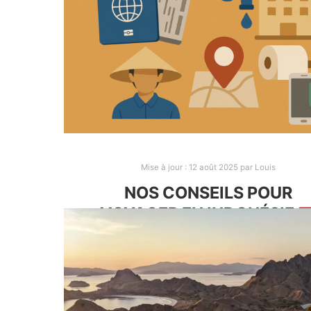
Mise à jour :
12 août 2025
par
Louis
NOS CONSEILS POUR
VOYAGER EN INDONÉSIE
Après 1 mois et demi en Indonésie, on a
quelques conseils à vous partager grâce 
notre expérience là bas. De quoi vous prépa
au mieux et d’anticiper quelques problème