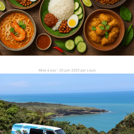
là bas. De quoi vous préparer au mieux et
d’anticiper quelques problèmes.
MALAISIE
Mise à jour :
20 juin 2025
par
Louis
LES 10 SPÉCIALITÉS À GOÛTER
EN MALAISIE
Après plus d’un mois en Malaisie, on a pu découvrir
de nombreux plats. Voici ceux qu’il faut absolument
essayer d’après nous !