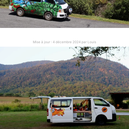
MALAISIE
Mise à jour :
4 décembre 2024
par
Louis
NOUVELLE‑ZÉLANDE | NOS
CONSEILS POUR VOYAGER EN
VAN
Après 5 semaines de road trip en van en
Nouvelle‑Zélande
CONSEILS
NZ