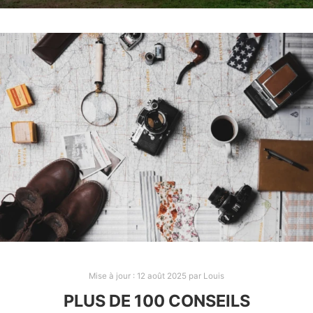
Mise à jour :
3 décembre 2024
par
Louis
AUSTRALIE | NOS CONSEILS
POUR VOYAGER EN VAN
Après 6 semaines de road trip de Cairns à
Melbourne
AUSTRALIE
VAN
Mise à jour :
12 août 2025
par
Louis
PLUS DE 100 CONSEILS