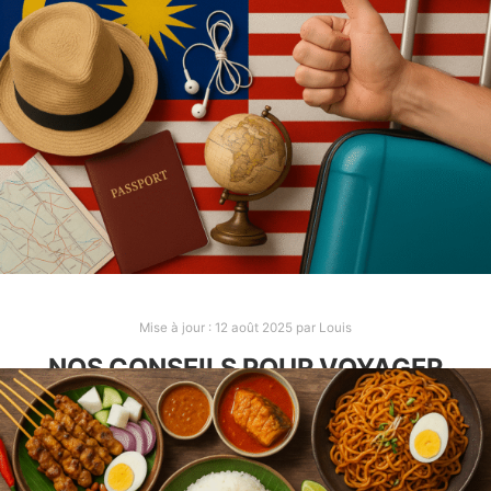
EN INDONÉSIE
Après plus d’un mois en Indonésie, on a pu
découvrir de nombreux plats. Voici ceux qu’il faut
absolument essayer d’après nous !
INDONÉSIE
Mise à jour :
12 août 2025
par
Louis
NOS CONSEILS POUR VOYAGER
EN MALAISIE
Après 1 mois et demi en Malaisie, on a quelques
conseils à vous partager grâce à notre expérience