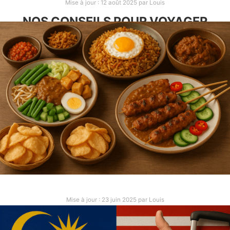
Mise à jour :
12 août 2025
par
Louis
NOS CONSEILS POUR VOYAGER
EN INDONÉSIE
Après 1 mois et demi en Indonésie, on a quelques
conseils à vous partager grâce à notre expérience
là bas. De quoi vous préparer au mieux et
d’anticiper quelques problèmes.
INDONÉSIE
Mise à jour :
23 juin 2025
par
Louis
LES 10 SPÉCIALITÉS À GOÛTER