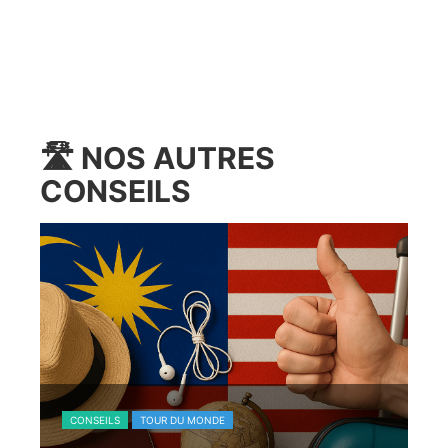
🛣️
NOS AUTRES
CONSEILS
CONSEILS
TOUR DU MONDE
C